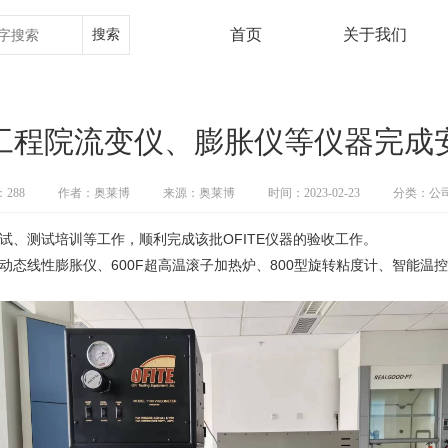
搜索
首页
关于我们
工程院流变仪、膨胀仪等仪器完成
：
288
作者：奥莱博
来源：奥莱博
时间：2023-02-23
分类：公
、测试培训等工作，顺利完成该批OFITE仪器的验收工作。
动态线性膨胀仪、600F超高温滚子加热炉、800型旋转粘度计、智能温